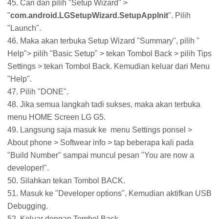
45. Cari dan pilih "Setup Wizard" >
"
com.android.LGSetupWizard.SetupAppInit
". Pilih
"Launch".
46. Maka akan terbuka Setup Wizard "Summary", pilih "
Help"> pilih "Basic Setup" > tekan Tombol Back > pilih Tips
Settings > tekan Tombol Back. Kemudian keluar dari Menu
"Help".
47. Pilih "DONE".
48. Jika semua langkah tadi sukses, maka akan terbuka
menu HOME Screen LG G5.
49. Langsung saja masuk ke menu Settings ponsel >
About phone > Softwear info > tap beberapa kali pada
"Build Number" sampai muncul pesan "You are now a
developer!".
50. Silahkan tekan Tombol BACK.
51. Masuk ke "Developer options". Kemudian aktifkan USB
Debugging.
52. Keluar dengan Tombol Back.