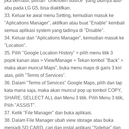
jika berhasil, pilihan "Unknown source" yang tadinya abu-
abu pada LG G5, bisa diaktifkan.
33. Keluar ke awal menu Setting, kemudian masuk ke
"Aplications Manager", aktifkan atau buat "Enable" kembali
semua aplikasi system yang tadinya di "Disable".
34. Keluar dari "Aplications Manager", kemudian masuk ke
"Location".
35. Pilih "Google Location History" > pilih menu titik 3
pojok kanan atas > View/Manage > Tekan tombol "Back" >
maka akan muncul Maps", buka menu maps di garis 3 kiri
atas, pilih "Terms of Services".
36. Dalam "Terms of Services" Google Maps, pilih dan tap
kata mana saja, maka akan muncul pop up tombol COPY,
SHARE, SELLECT ALL dan Menu 3 titik. Pilih Menu 3 titik,
Pilih "ASSIST".
37. Ketik "File Manager" dan buka aplikasi.
38. Dalam File Manager ubah view storage atau buka
menjadi SD CARD, cari dan instal aplikasi "Sidebar" dan