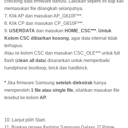
checking data firmware dahulu. Lakukan seperti ini tiap kali
memasukan file dilangkah selanjutnya.
7. Klik AP dan masukan AP_G610F***.
8. Klik CP dan masukan CP_G610F***.
9.
USERDATA
dan masukan
HOME_CSC***
.
Untuk
Kolom CSC dibiarkan kosong
, agar data internal tidak
terhapus.
Atau isi kolom CSC dan masukan CSC_OLE*** untuk full
flash (
clean all data
) disarankan untuk memperbaiki
handphone bootloop, brick dan hardbrick.
*
Jika firmware Samsung
setelah diekstrak
hanya
memperoleh
1 file atau single file
, silahkan masukan file
tesebut ke kolom
AP.
10. Lanjut pilih Start.
11. Biarkan proses flashing Samsung Galaxy J7 Prime