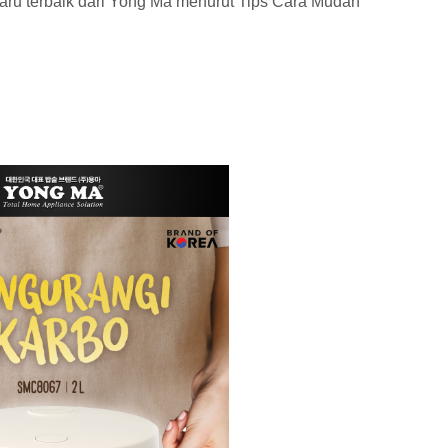
rbaru terbaik dari Yong Ma menurut Tips Cara Mudah