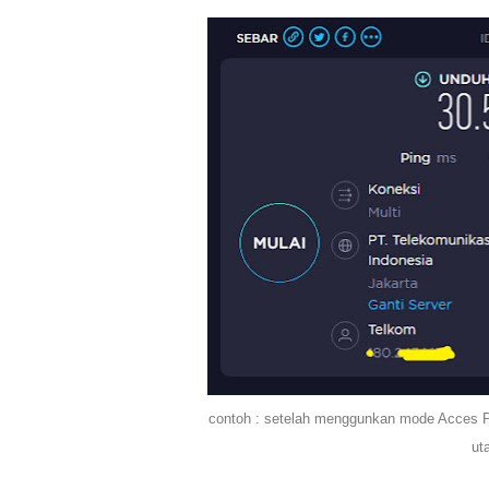
contoh : setelah menggunkan mode Acces Po
ut