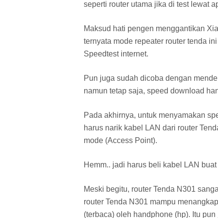
seperti router utama jika di test lewat a
Maksud hati pengen menggantikan Xiao
ternyata mode repeater router tenda ini
Speedtest internet.
Pun juga sudah dicoba dengan mendek
namun tetap saja, speed download han
Pada akhirnya, untuk menyamakan spee
harus narik kabel LAN dari router Ten
mode (Access Point).
Hemm.. jadi harus beli kabel LAN buat n
Meski begitu, router Tenda N301 san
router Tenda N301 mampu menangkap si
(terbaca) oleh handphone (hp). Itu pun 