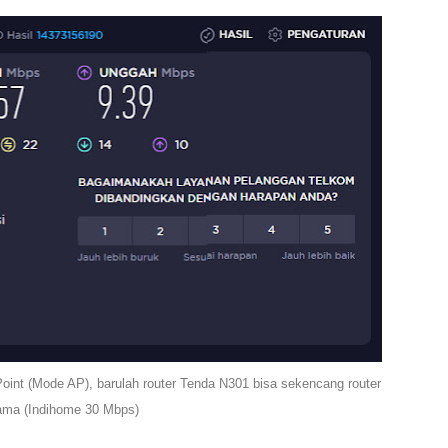
int (Mode AP), barulah router Tenda N301 bisa sekencang router
ama (Indihome 30 Mbps)