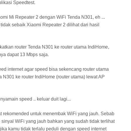
plikasi Speedtest.
mi Mi Repeater 2 dengan WiFi Tenda N301, eh ...
 tidak sebaik Xiaomi Repeater 2 dilihat dari hasil
atkan router Tenda N301 ke router utama IndiHome,
ya dapat 13 Mbps saja.
d internet agar speed bisa sekencang router utama
da N301 ke router IndiHome (router utama) lewat AP
yamain speed .. keluar duit lagi...
gat rekomended untuk menembak WiFi yang jauh. Sebab
nyal WiFi yang jauh bahkan yang sudah tidak terlihat
jika kamu tidak terlalu peduli dengan speed internet